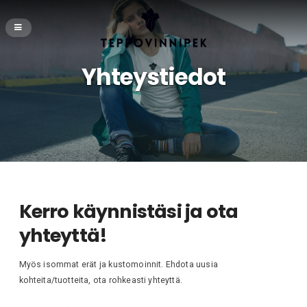
Yhteystiedot
Kerro käynnistäsi ja ota
yhteyttä!
Myös isommat erät ja kustomoinnit. Ehdota uusia
kohteita/tuotteita, ota rohkeasti yhteyttä.